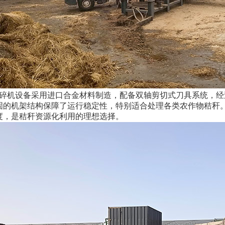
碎机设备采用进口合金材料制造，配备双轴剪切式刀具系统，经
固的机架结构保障了运行稳定性，特别适合处理各类农作物秸秆
度，是秸秆资源化利用的理想选择。