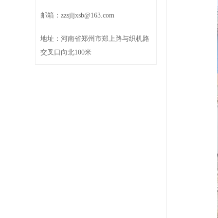
邮箱：zzsjljxsb@163.com
地址：河南省郑州市郑上路与织机路
交叉口向北100米