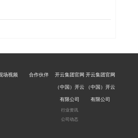
现场视频
合作伙伴
开云集团官网
开云集团官网
（中国）开云
（中国）开云
有限公司
有限公司
行业资讯
公司动态