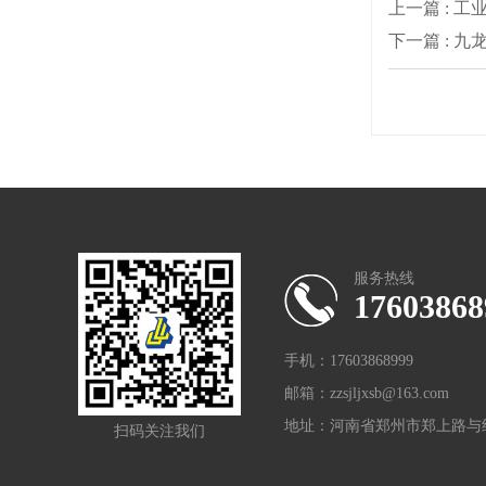
上一篇 : 
下一篇 : 
服务热线
17603868
手机：17603868999
邮箱：zzsjljxsb@163.com
地址：河南省郑州市郑上路与织
扫码关注我们