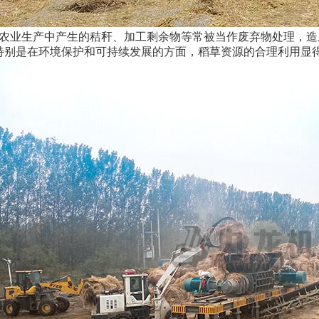
农业生产中产生的秸秆、加工剩余物等常被当作废弃物处理，造
特别是在环境保护和可持续发展的方面，稻草资源的合理利用显