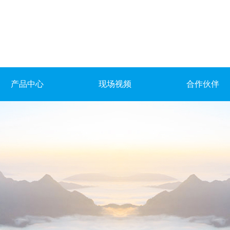
产品中心
现场视频
合作伙伴