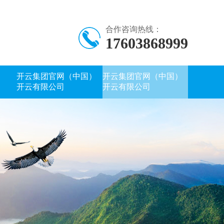
合作咨询热线：
17603868999
开云集团官网（中国）
开云集团官网（中国）
开云有限公司
开云有限公司