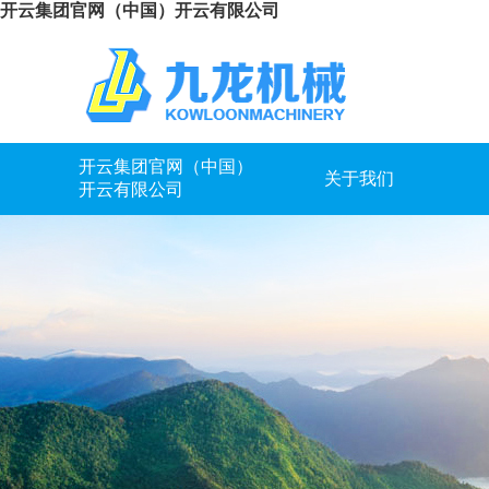
开云集团官网（中国）开云有限公司
开云集团官网（中国）
关于我们
开云有限公司