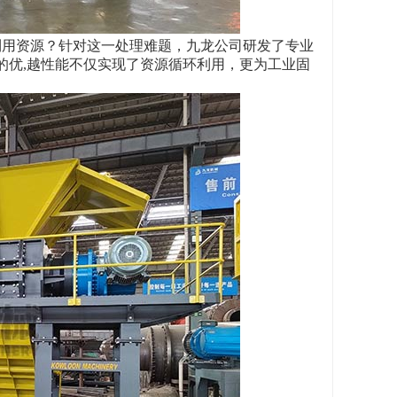
利用资源？针对这一处理难题，九龙公司研发了专业
的优,越性能不仅实现了资源循环利用，更为工业固