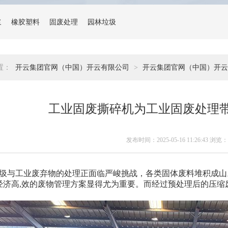
浆
橡胶塑料
固废处理
园林垃圾
置：
开云集团官网（中国）开云有限公司
>
开云集团官网（中国）开云
工业固废撕碎机为工业固废处理
发布时间：2025-05-16 11:26:43 浏览：
圾与工业废弃物的处理正面临严峻挑战，各类固体废料堆积成山
经济高,效的废物管理方案显得尤为重要。而经过预处理后的压缩