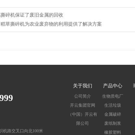
金属撕碎机保证了废旧金属的回收
秸秆稻草撕碎机为农业废弃物的利用提供了解决方案
关于我们
产品中心
999
公司简介
生物质电厂
开云集团官网
生活垃圾
（中国）开云有
金属破碎
限公司
废纸制浆
机路交叉口向北100米
橡胶塑料