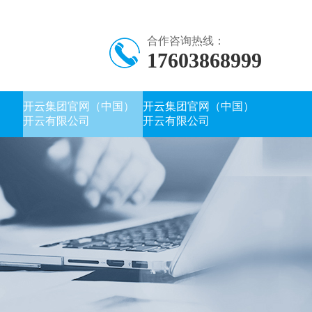
合作咨询热线：
17603868999
开云集团官网（中国）
开云集团官网（中国）
开云有限公司
开云有限公司