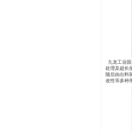
九龙工业固
处理及超长
随后由出料
改性等多种