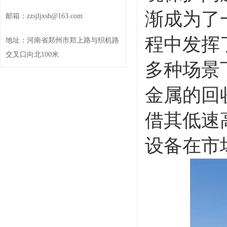
渐成为了
邮箱：zzsjljxsb@163.com
程中发挥
地址：河南省郑州市郑上路与织机路
交叉口向北100米
多种场景
金属的回
借其低速
设备在市