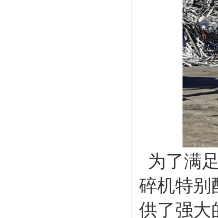
为了满足
碎机特别
供了强大