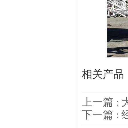
相关产品
上一篇 
下一篇 