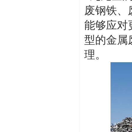
废钢铁、
能够应对
型的金属
理。