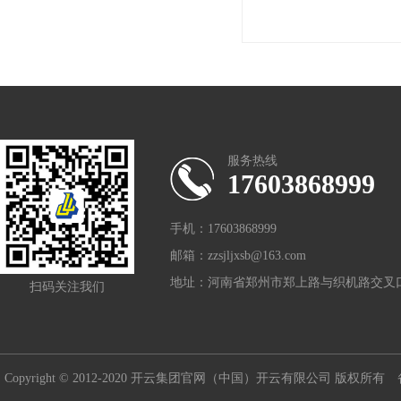
服务热线
17603868999
手机：17603868999
邮箱：zzsjljxsb@163.com
地址：河南省郑州市郑上路与织机路交叉口
扫码关注我们
Copyright © 2012-2020 开云集团官网（中国）开云有限公司 版权所有