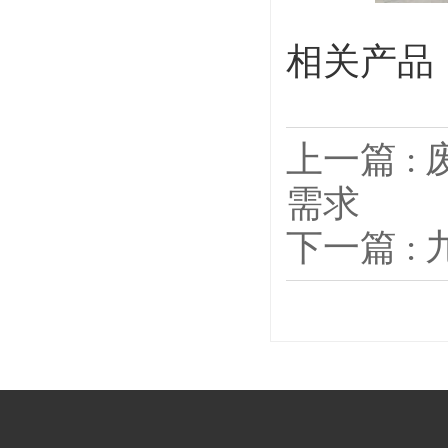
相关产品
上一篇 
需求
下一篇 