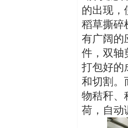
的出现，
稻草撕碎
有广阔的
件，双轴
打包好的
和切割。
物秸秆、
荷，自动