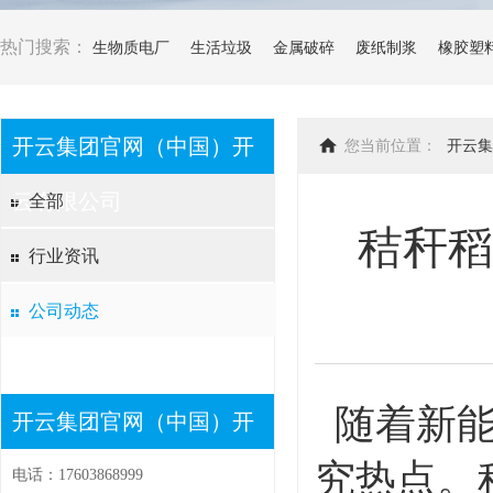
热门搜索：
生物质电厂
生活垃圾
金属破碎
废纸制浆
橡胶塑
开云集团官网（中国）开
您当前位置：
开云集
云有限公司
全部
秸秆稻
行业资讯
公司动态
随着新能
开云集团官网（中国）开
究热点。
云有限公司
电话：17603868999