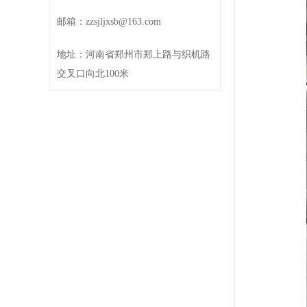
邮箱：zzsjljxsb@163.com
地址：河南省郑州市郑上路与织机路
交叉口向北100米