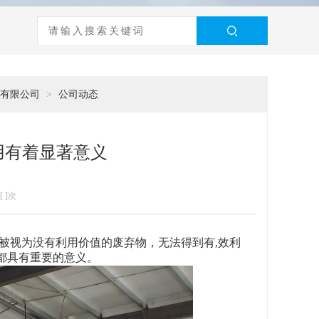
有限公司
>
公司动态
用有着显著意义
[
]次
被视为没有利用价值的废弃物，无法得到有,效利
都具有重要的意义。