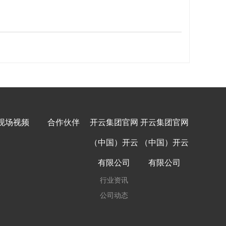
现场视频
合作伙伴
开云集团官网
开云集团官网
（中国）开云
（中国）开云
有限公司
有限公司
行业资讯
公司动态