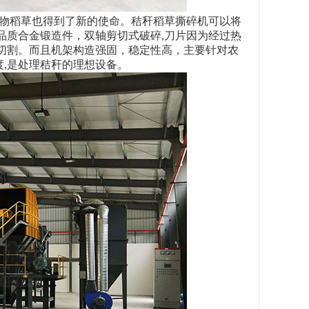
物稻草也得到了新的使命。秸秆稻草撕碎机可以将
品质合金锻造件，双轴剪切式破碎,刀片因为经过热
切割。而且机架构造强固，稳定性高，主要针对农
,是处理秸秆的理想设备。