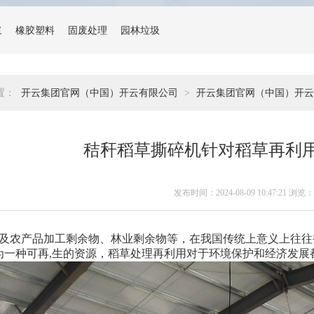
浆
橡胶塑料
固废处理
园林垃圾
置：
开云集团官网（中国）开云有限公司
>
开云集团官网（中国）开云
秸秆稻草撕碎机针对稻草再利
发布时间：2024-08-09 10:47:21 浏览：
及农产品加工剩余物、林业剩余物等，在我国传统上意义上往往
为一种可再,生的资源，稻草处理再利用对于环境保护和经济发展