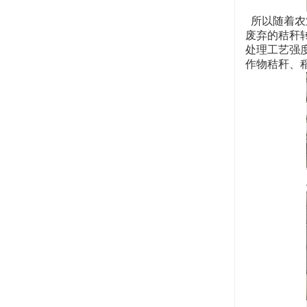
所以随着农
废弃的秸秆
处理工艺强
作物秸秆、