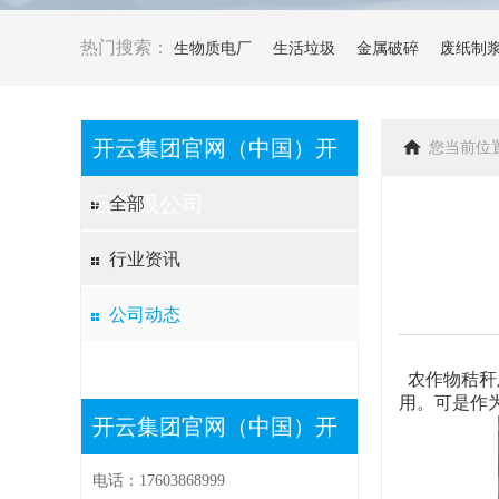
热门搜索：
生物质电厂
生活垃圾
金属破碎
废纸制
开云集团官网（中国）开
您当前位
云有限公司
全部
行业资讯
公司动态
农作物秸秆
用。可是作
开云集团官网（中国）开
云有限公司
电话：17603868999