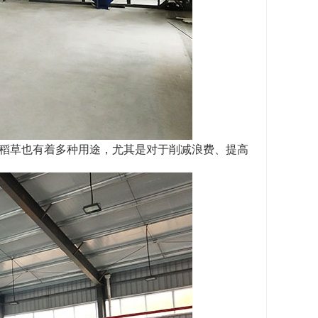
稻草也有着多种用途，尤其是对于削减浪费、提高