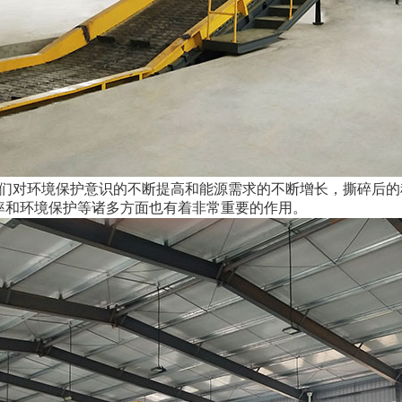
们对环境保护意识的不断提高和能源需求的不断增长，撕碎后的
率和环境保护等诸多方面也有着非常重要的作用。