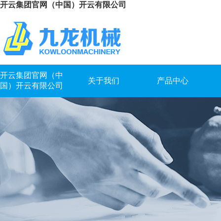
开云集团官网（中国）开云有限公司
开云集团官网（中
关于我们
产品中心
国）开云有限公司