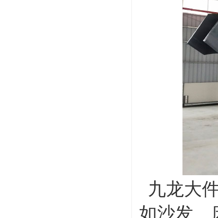
九龙大件
如沙发、