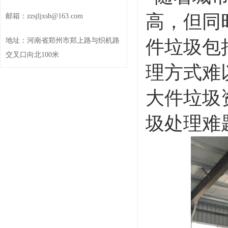
高，但同
邮箱：zzsjljxsb@163.com
地址：河南省郑州市郑上路与织机路
件垃圾包
交叉口向北100米
理方式难
大件垃圾
圾处理难