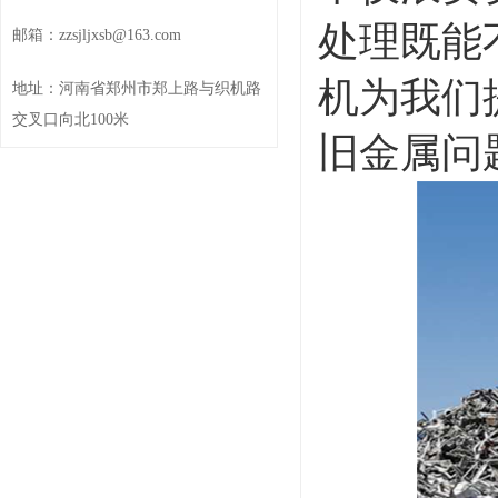
处理既能
邮箱：zzsjljxsb@163.com
机为我们
地址：河南省郑州市郑上路与织机路
交叉口向北100米
旧金属问