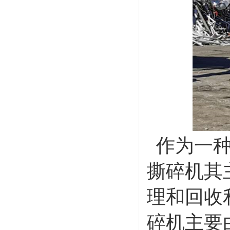
作为一种
撕碎机其
理和回收
碎机主要