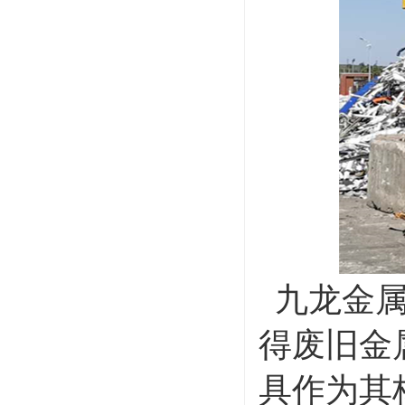
九龙金属
得废旧金
具作为其