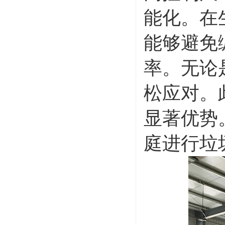
能化。在
能够避免
率。无论
松应对。
显著优势
庭进行垃