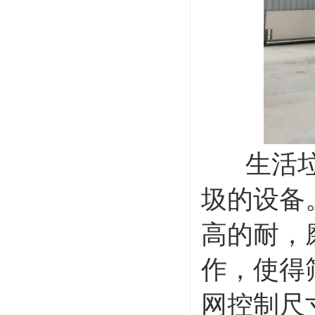
生活垃圾
圾的设备
高的耐，
作，使得
网控制尺