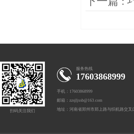
下一篇 
服务热线
17603868999
手机：17603868999
邮箱：zzsjljxsb@163.com
地址：河南省郑州市郑上路与织机路交叉口
扫码关注我们