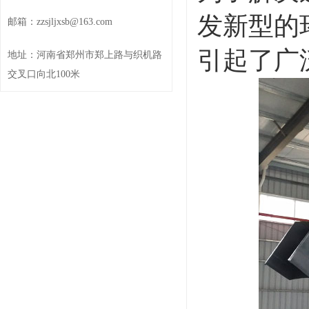
发新型的
邮箱：zzsjljxsb@163.com
引起了广
地址：河南省郑州市郑上路与织机路
交叉口向北100米