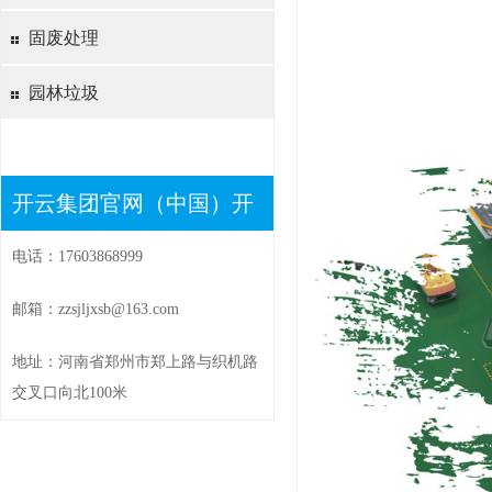
固废处理
园林垃圾
开云集团官网（中国）开
云有限公司
电话：17603868999
邮箱：zzsjljxsb@163.com
地址：河南省郑州市郑上路与织机路
交叉口向北100米