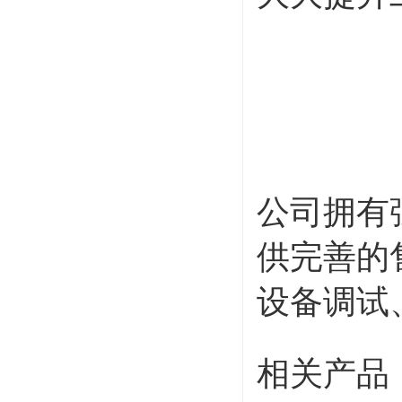
公司拥有
供完善的
设备调试
相关产品