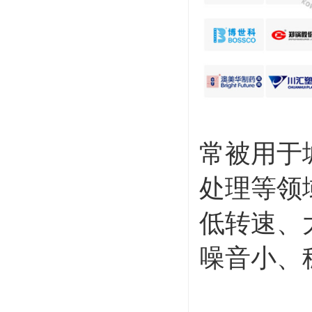
常被用于
处理等领
低转速、
噪音小、