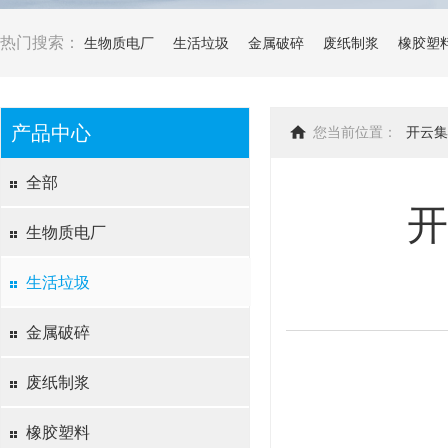
热门搜索：
生物质电厂
生活垃圾
金属破碎
废纸制浆
橡胶塑
产品中心
您当前位置：
开云集
全部
开
生物质电厂
生活垃圾
金属破碎
废纸制浆
橡胶塑料