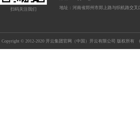
地址：河南省郑州市郑上路与织机路交叉口
扫码关注我们
Copyright © 2012-2020 开云集团官网（中国）开云有限公司 版权所有