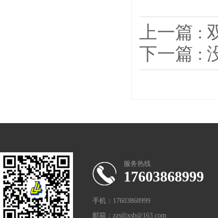
上一篇 :
下一篇 :
服务热线
17603868999
手机：17603868999
邮箱：zzsjljxsb@163.com