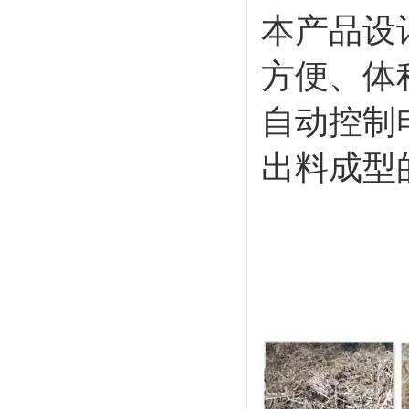
本产品设
方便、体
自动控制
出料成型