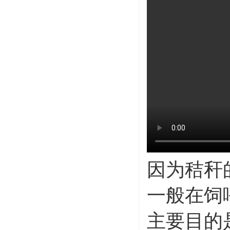
因为秸秆
一般在饲
主要目的