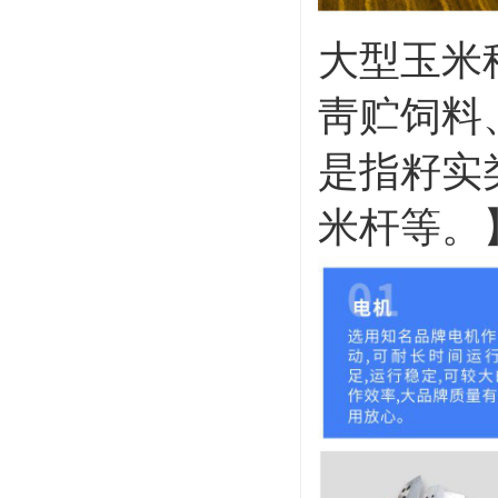
大型玉米
靑贮饲料
是指籽实
米杆等。