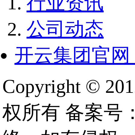
行业资讯
公司动态
开云集团官网
Copyright 
权所有
备案号：