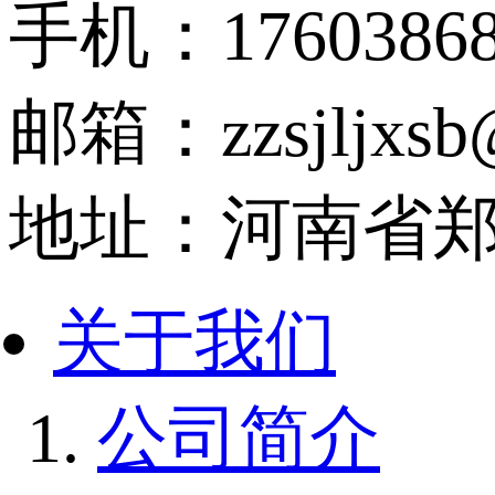
手机：17603868
邮箱：zzsjljxsb
地址：河南省郑
关于我们
公司简介