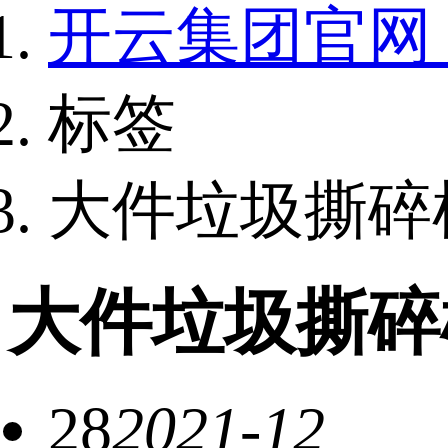
开云集团官网
标签
大件垃圾撕碎
大件垃圾撕碎
28
2021-12