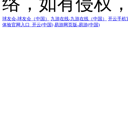
络，如有侵权
球友会-球友会（中国）
九游在线-九游在线（中国）
开云手机
体验官网入口_开云(中国)
易游网页版-易游(中国)