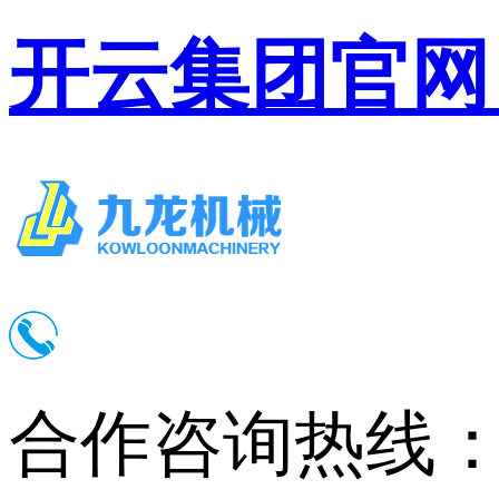
开云集团官网
合作咨询热线