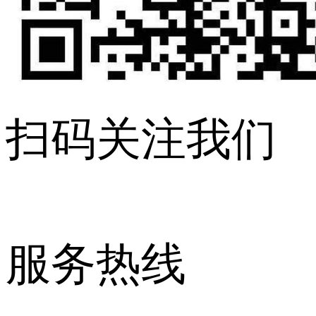
扫码关注我们
服务热线