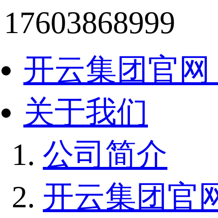
17603868999
开云集团官网
关于我们
公司简介
开云集团官