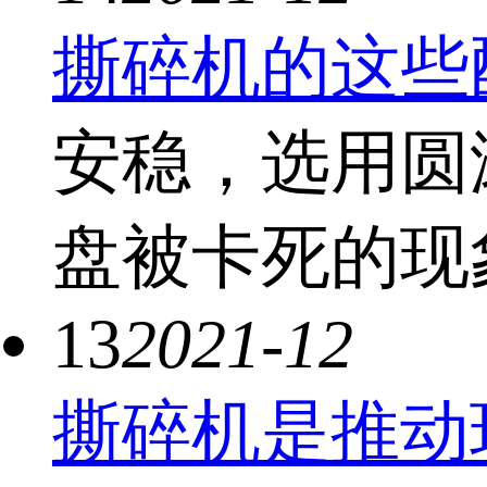
撕碎机的这些
安稳，选用圆
盘被卡死的现
13
2021-12
撕碎机是推动