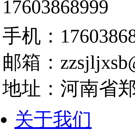
17603868999
手机：17603868
邮箱：zzsjljxsb
地址：河南省郑
关于我们