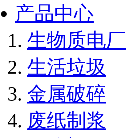
产品中心
生物质电厂
生活垃圾
金属破碎
废纸制浆