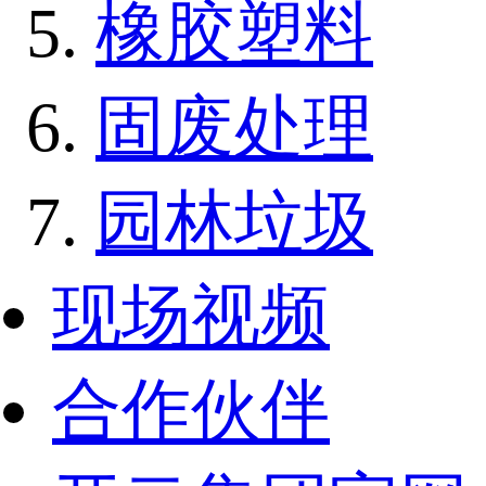
橡胶塑料
固废处理
园林垃圾
现场视频
合作伙伴