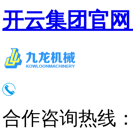
开云集团官网
合作咨询热线