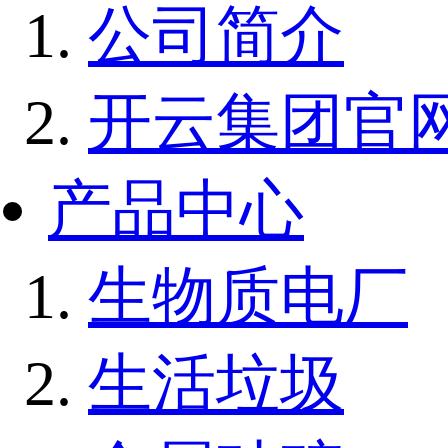
公司简介
开云集团官
产品中心
生物质电厂
生活垃圾