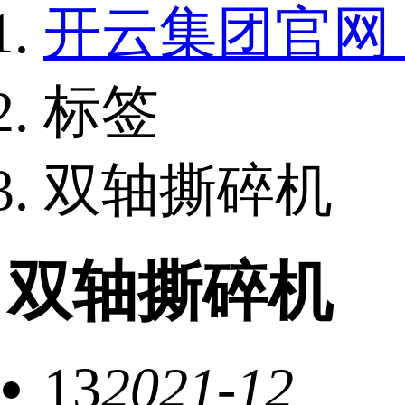
开云集团官网
标签
双轴撕碎机
双轴撕碎机
13
2021-12