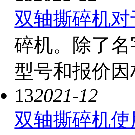
双轴撕碎机对
碎机。除了名
型号和报价因
13
2021-12
双轴撕碎机使