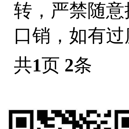
转，严禁随意
口销，如有过
共
1
页
2
条