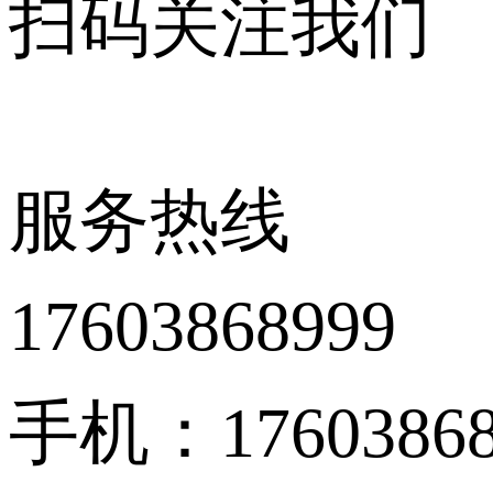
扫码关注我们
服务热线
17603868999
手机：17603868